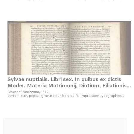
Sylvae nuptialis. Libri sex. In quibus ex dictis
Moder. Materia Matrimonij, Diotium, Filiationis,
Adulterij,...
Giovanni Nevizzano
, 1572
carton, cuir, papier, gravure sur bois de fil, impression typographique