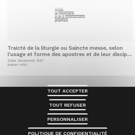
Traicté de la liturgie ou Saincte messe, selon
l'usage et forme des apostres et de leur disciple
sainct Denys, apostre des François
Gilles Genebrard
, 1597
papier vélin
Ce site utilise des cookies et vous donne le
contrôle sur ceux que vous souhaitez activer
TOUT ACCEPTER
TOUT REFUSER
PERSONNALISER
POLITIQUE DE CONFIDENTIALITÉ