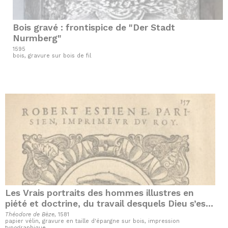
Bois gravé : frontispice de "Der Stadt
Nurmberg"
1595
bois, gravure sur bois de fil
Les Vrais portraits des hommes illustres en
piété et doctrine, du travail desquels Dieu s’est
servi en ces derniers temps pour remettre sus
Théodore de Bèze
, 1581
papier vélin, gravure en taille d'épargne sur bois, impression
la vraye religion en divers pays de la
typographique