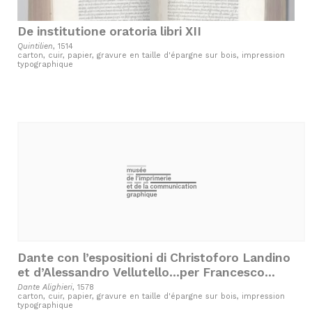
De institutione oratoria libri XII
Quintilien
, 1514
carton, cuir, papier, gravure en taille d'épargne sur bois, impression
typographique
Dante con l’espositioni di Christoforo Landino
et d’Alessandro Vellutello…per Francesco
Sansovino Fiorentino. In Venetia, appresso
Dante Alighieri
, 1578
carton, cuir, papier, gravure en taille d'épargne sur bois, impression
Giovambattista Marchio Sessa et Fratelli. 1578.
typographique