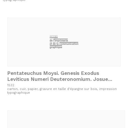
chrestienté…
Pentateuchus Moysi. Genesis Exodus
Leviticus Numeri Deuteronomium. Josue
Liber Judicum Ruth.
1532
carton, cuir, papier, gravure en taille d'épargne sur bois, impression
typographique