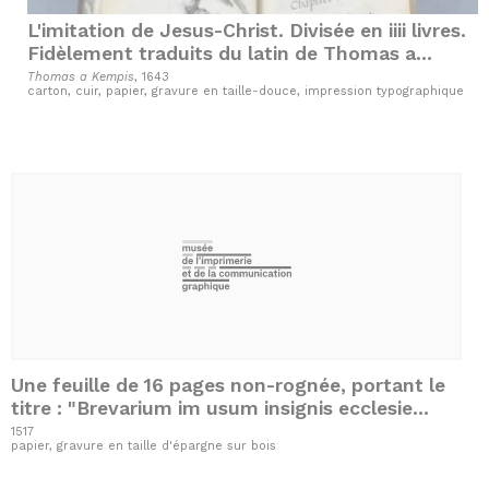
L'imitation de Jesus-Christ. Divisée en iiii livres.
Fidèlement traduits du latin de Thomas a
Kempis, chanoine régulier
Thomas a Kempis
, 1643
carton, cuir, papier, gravure en taille-douce, impression typographique
Une feuille de 16 pages non-rognée, portant le
titre : "Brevarium im usum insignis ecclesie
collegiate beate marie virginis de Belna
1517
papier, gravure en taille d'épargne sur bois
Eduensis dyocesis"