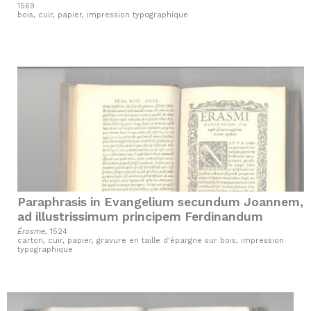
studio ad sacrosanctae ecclesiae usum
1569
bois, cuir, papier, impression typographique
Paraphrasis in Evangelium secundum Joannem,
ad illustrissimum principem Ferdinandum
Érasme
, 1524
carton, cuir, papier, gravure en taille d'épargne sur bois, impression
typographique