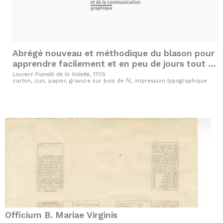
Abrégé nouveau et méthodique du blason pour
apprendre facilement et en peu de jours tout ce
qu'il y a de plus curieux, & de plus nécessaire
Laurent Pianelli de la Valette
, 1705
carton, cuir, papier, gravure sur bois de fil, impression typographique
dans cette science
Officium B. Mariae Virginis