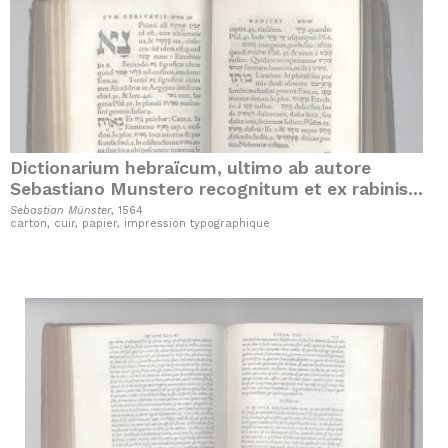
Dictionarium hebraïcum, ultimo ab autore
Sebastiano Munstero recognitum et ex rabinis,
praesertim es radicibus David Kimhi, auctum et
Sebastian Münster
, 1564
carton, cuir, papier, impression typographique
locupletatum.