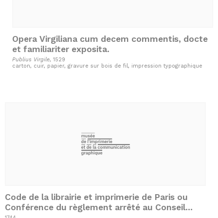
Opera Virgiliana cum decem commentis, docte
et familiariter exposita.
Publius Virgile
, 1529
carton, cuir, papier, gravure sur bois de fil, impression typographique
Code de la librairie et imprimerie de Paris ou
Conférence du règlement arrêté au Conseil
d'Etat du Roy, le 28 février 1723
1744