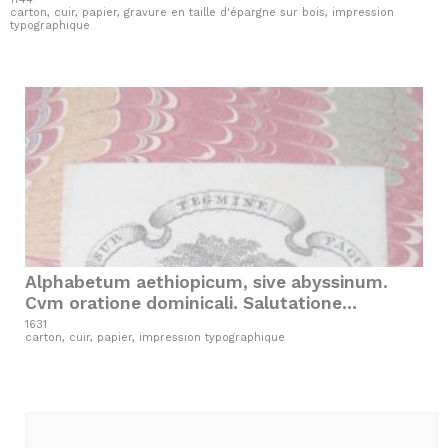
carton, cuir, papier, gravure en taille d'épargne sur bois, impression
typographique
Alphabetum aethiopicum, sive abyssinum.
Cvm oratione dominicali. Salutatione
Angelica, Symbolo Fidei, Praaeceptis
1631
carton, cuir, papier, impression typographique
Decalogi, Latina lingua compofitis, Charatere
Aethiopico impreffis