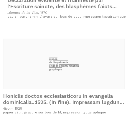
Déclaration évidente et manifeste par
l'Escriture saincte, des blasphèmes faicts
contre Dieu par Jean Calvin...
Léonard de La Ville
, 1570
papier, parchemin, gravure sur bois de bout, impression typographique
Honiclis doctox ecclesiasticoru in evangelia
dominicalia...1525. (In fine). Impressam lugduni
per honoratuz Virum. Calcographum Joannem
Alcuin
, 1525
papier vélin, gravure sur bois de fil, impression typographique
Crespin.