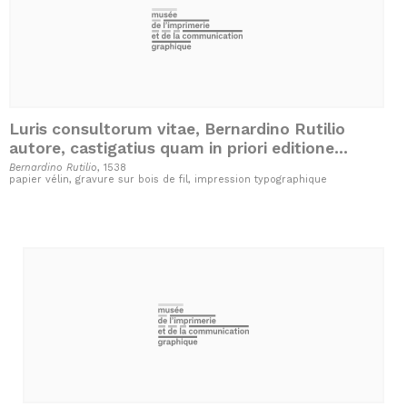
Luris consultorum vitae, Bernardino Rutilio
autore, castigatius quam in priori editione
fuerant, hac uice secunda impressae.
Bernardino Rutilio
, 1538
papier vélin, gravure sur bois de fil, impression typographique