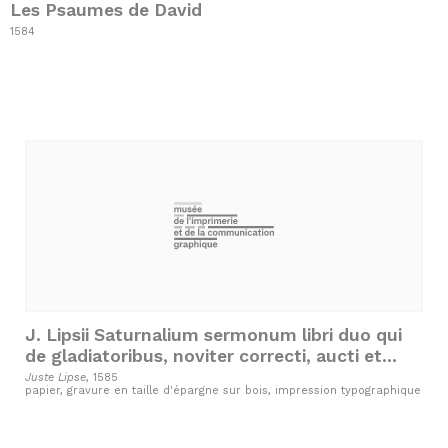
Les Psaumes de David
1584
J. Lipsii Saturnalium sermonum libri duo qui
de gladiatoribus, noviter correcti, aucti et
formis aeneis illustrati
Juste Lipse
, 1585
papier, gravure en taille d'épargne sur bois, impression typographique