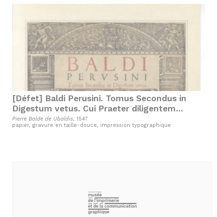
[Défet] Baldi Perusini. Tomus Secondus in
Digestum vetus. Cui Praeter diligentem
castigationem accesserunt variae
Pierre Balde de Ubaldis
, 1547
papier, gravure en taille-douce, impression typographique
Adnotationes…