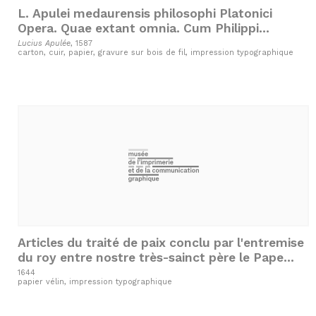
L. Apulei medaurensis philosophi Platonici
Opera. Quae extant omnia. Cum Philippi
Beroaldi in Asinum aureum eruditissimis
Lucius Apulée
, 1587
carton, cuir, papier, gravure sur bois de fil, impression typographique
commentariis:...
Articles du traité de paix conclu par l'entremise
du roy entre nostre très-sainct père le Pape
Urbain VIII et de duc de Parme Odoard Ferneze
1644
papier vélin, impression typographique